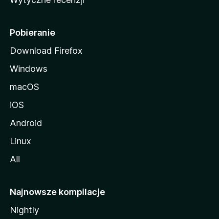
l
l
i
Pobieranie
Download Firefox
Windows
macOS
iOS
Android
Linux
All
Najnowsze kompilacje
Nightly