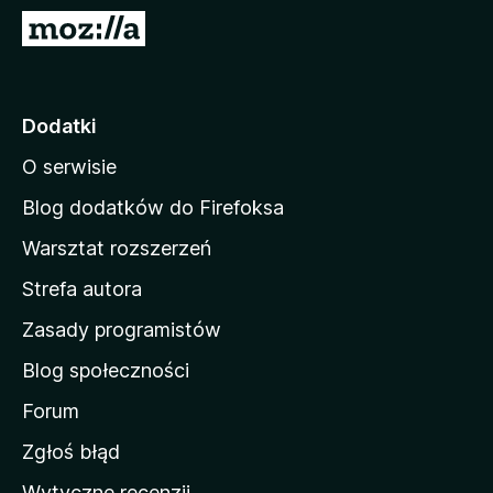
a
S
r
t
k
r
i
o
Dodatki
F
n
i
O serwisie
a
r
d
e
Blog dodatków do Firefoksa
f
o
Warsztat rozszerzeń
o
m
x
Strefa autora
o
w
Zasady programistów
a
Blog społeczności
M
o
Forum
z
Zgłoś błąd
i
Wytyczne recenzji