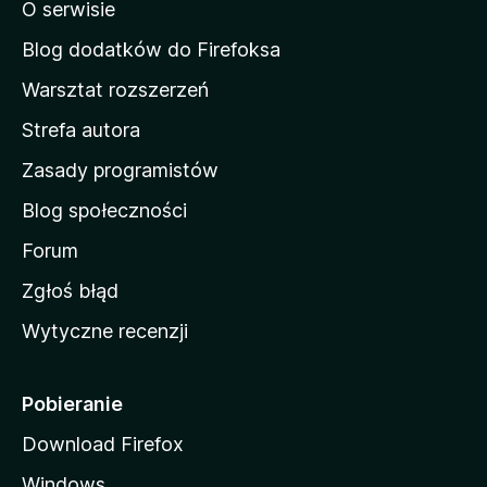
o
O serwisie
a
c
d
e
Blog dodatków do Firefoksa
n
o
Warsztat rozszerzeń
m
Strefa autora
o
w
Zasady programistów
a
Blog społeczności
M
o
Forum
z
Zgłoś błąd
i
Wytyczne recenzji
l
l
i
Pobieranie
Download Firefox
Windows