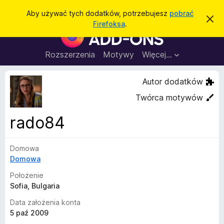
W
Zaloguj się
Aby używać tych dodatków, potrzebujesz
pobrać
Z
y
Firefoksa
.
a
D
s
m
o
k
z
n
d
Rozszerzenia
Motywy
Więcej…
u
i
a
j
k
t
t
Autor dodatków
a
o
k
p
j
Twórca motywów
o
i
w
d
i
rado84
a
o
d
p
o
m
Domowa
r
i
Domowa
z
e
n
e
Położenie
i
g
Sofia, Bulgaria
e
l
Data założenia konta
ą
5 paź 2009
d