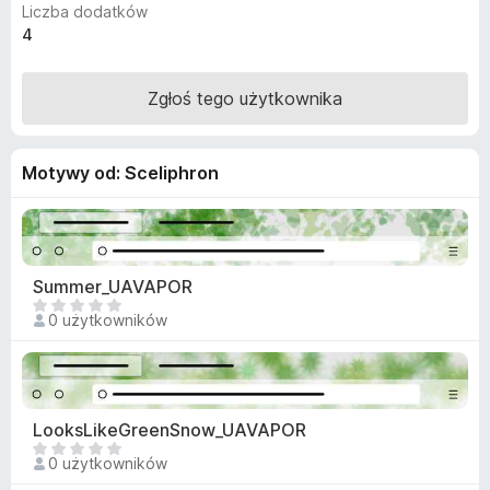
Liczba dodatków
a
4
r
k
Zgłoś tego użytkownika
i
F
i
Motywy od: Sceliphron
r
e
f
o
x
Summer_UAVAPOR
N
0 użytkowników
i
e
m
a
j
LooksLikeGreenSnow_UAVAPOR
e
N
0 użytkowników
s
i