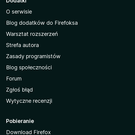
Dodatki
e
n
o
O serwisie
a
c
d
e
Blog dodatków do Firefoksa
n
o
Warsztat rozszerzeń
m
Strefa autora
o
w
Zasady programistów
a
Blog społeczności
M
o
Forum
z
Zgłoś błąd
i
Wytyczne recenzji
l
l
i
Pobieranie
Download Firefox