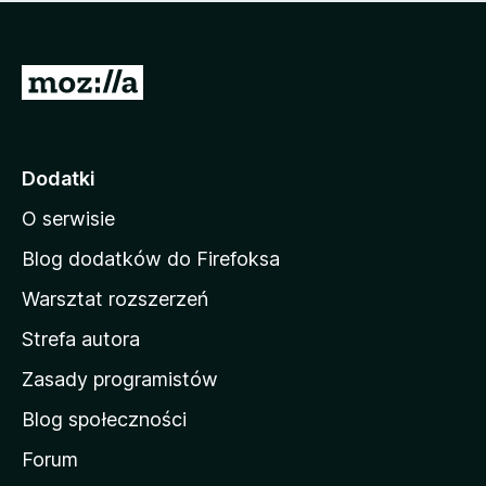
m
c
n
a
z
j
e
e
S
o
s
c
t
z
e
r
c
n
z
o
Dodatki
e
n
o
O serwisie
a
c
d
e
Blog dodatków do Firefoksa
n
o
Warsztat rozszerzeń
m
Strefa autora
o
w
Zasady programistów
a
Blog społeczności
M
o
Forum