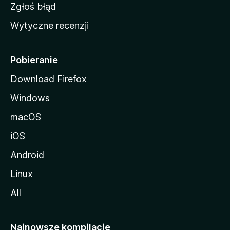
z
Zgłoś błąd
i
Wytyczne recenzji
l
l
i
Pobieranie
Download Firefox
Windows
macOS
iOS
Android
Linux
All
Najnowsze kompilacje