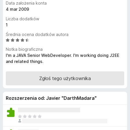
Data założenia konta
a
4 mar 2009
r
Liczba dodatków
k
1
i
F
Średnia ocena dodatków autora
i
O
c
r
Notka biograficzna
e
e
I'm a JAVA Senior WebDeveloper. I'm working doing J2EE
n
f
and related things.
a
o
:
x
4
Zgłoś tego użytkownika
,
5
/
Rozszerzenia od: Javier "DarthMadara"
5
N
i
e