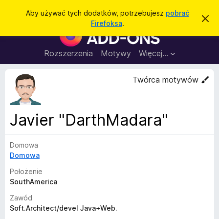
W
Zaloguj się
Aby używać tych dodatków, potrzebujesz
pobrać
Z
y
Firefoksa
.
a
D
s
m
o
k
z
n
d
Rozszerzenia
Motywy
Więcej…
u
i
a
j
k
t
t
Twórca motywów
a
o
k
p
j
o
i
w
d
i
Javier "DarthMadara"
a
o
d
p
o
m
Domowa
r
i
Domowa
z
e
n
e
Położenie
i
g
SouthAmerica
e
l
Zawód
ą
Soft.Architect/devel Java+Web.
d