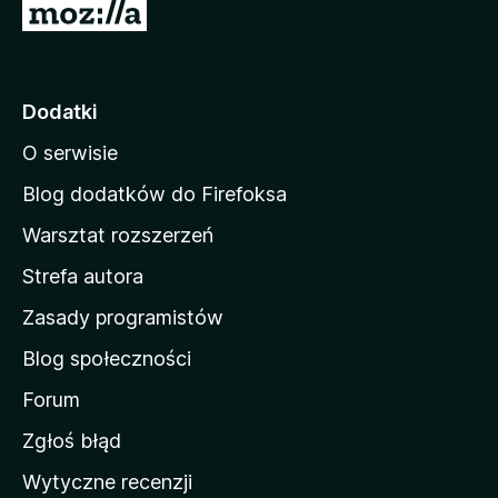
e
S
o
s
c
t
z
e
r
c
n
z
o
Dodatki
e
n
o
O serwisie
a
c
d
e
Blog dodatków do Firefoksa
n
o
Warsztat rozszerzeń
m
Strefa autora
o
w
Zasady programistów
a
Blog społeczności
M
o
Forum
z
Zgłoś błąd
i
Wytyczne recenzji
l