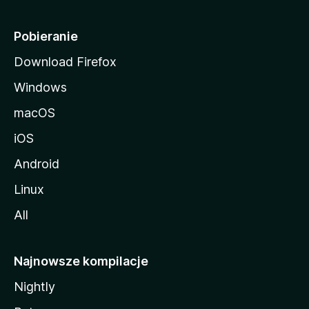
l
i
Pobieranie
Download Firefox
Windows
macOS
iOS
Android
Linux
All
Najnowsze kompilacje
Nightly