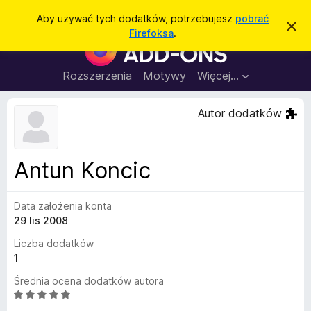
W
Zaloguj się
Aby używać tych dodatków, potrzebujesz
pobrać
Z
y
Firefoksa
.
a
D
s
m
o
k
z
n
d
Rozszerzenia
Motywy
Więcej…
u
i
a
j
k
t
t
Autor dodatków
a
o
k
p
j
o
i
w
d
i
Antun Koncic
a
o
d
p
o
m
Data założenia konta
r
i
29 lis 2008
z
e
n
e
Liczba dodatków
i
g
1
e
l
Średnia ocena dodatków autora
ą
O
d
c