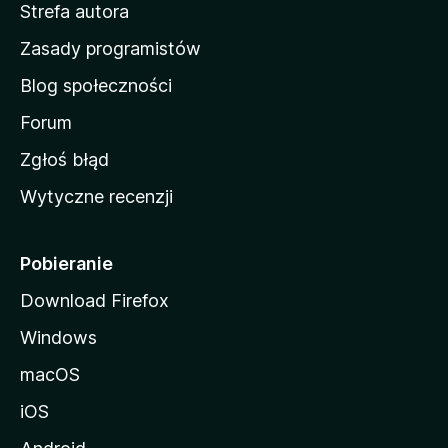
Strefa autora
o
w
Zasady programistów
a
Blog społeczności
M
o
Forum
z
Zgłoś błąd
i
Wytyczne recenzji
l
l
i
Pobieranie
Download Firefox
Windows
macOS
iOS