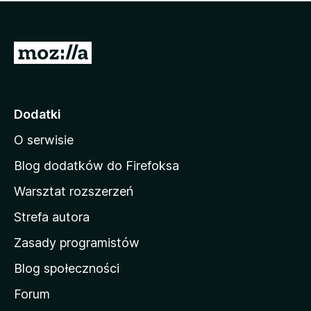
m
c
n
a
z
j
e
e
S
o
s
c
t
z
e
r
c
n
z
o
Dodatki
e
n
o
O serwisie
a
c
d
e
Blog dodatków do Firefoksa
n
o
Warsztat rozszerzeń
m
Strefa autora
o
w
Zasady programistów
a
Blog społeczności
M
o
Forum