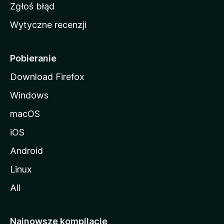
z
Zgłoś błąd
i
Wytyczne recenzji
l
l
i
Pobieranie
Download Firefox
Windows
macOS
iOS
Android
Linux
All
Najnowsze kompilacje