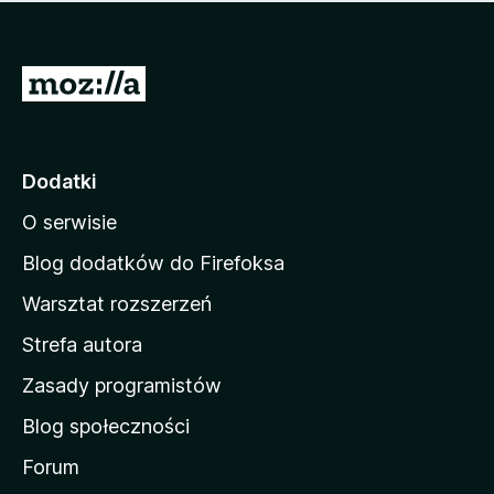
m
c
n
a
z
j
e
e
S
o
s
c
t
z
e
r
c
n
z
o
Dodatki
e
n
o
O serwisie
a
c
d
e
Blog dodatków do Firefoksa
n
o
Warsztat rozszerzeń
m
Strefa autora
o
w
Zasady programistów
a
Blog społeczności
M
o
Forum