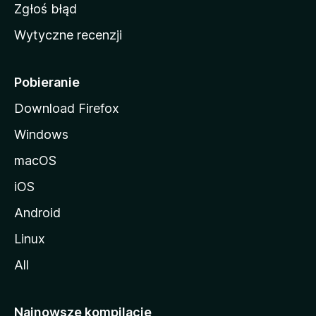
z
Zgłoś błąd
i
Wytyczne recenzji
l
l
i
Pobieranie
Download Firefox
Windows
macOS
iOS
Android
Linux
All
Najnowsze kompilacje