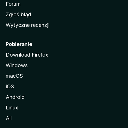
o
Forum
z
Zgłoś błąd
i
Wytyczne recenzji
l
l
i
Pobieranie
Download Firefox
Windows
macOS
iOS
Android
Linux
All