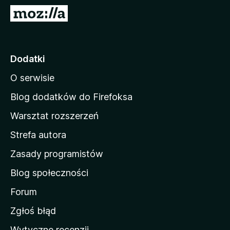
a
S
r
t
k
r
i
o
Dodatki
F
n
i
O serwisie
a
r
d
e
Blog dodatków do Firefoksa
f
o
Warsztat rozszerzeń
o
m
x
Strefa autora
o
w
Zasady programistów
a
Blog społeczności
M
o
Forum
z
Zgłoś błąd
i
Wytyczne recenzji