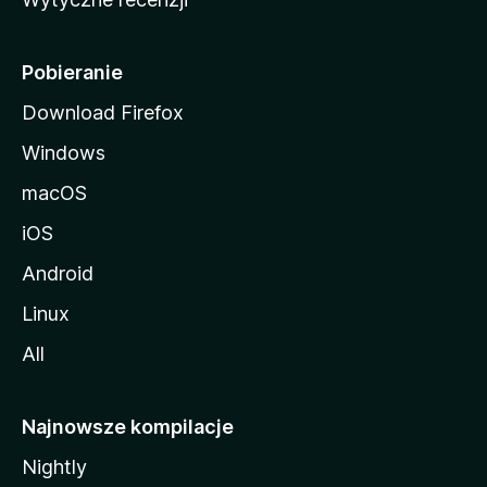
l
l
i
Pobieranie
Download Firefox
Windows
macOS
iOS
Android
Linux
All
Najnowsze kompilacje
Nightly