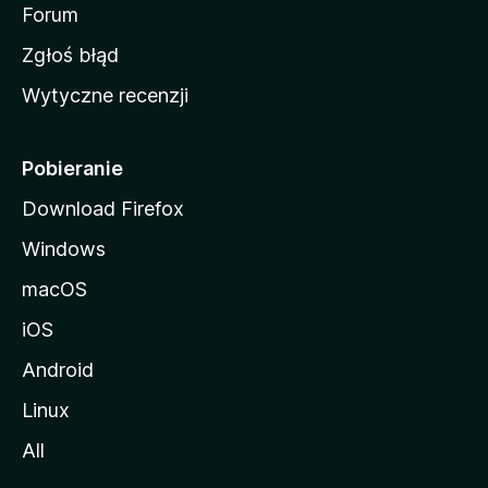
o
Forum
z
Zgłoś błąd
i
Wytyczne recenzji
l
l
i
Pobieranie
Download Firefox
Windows
macOS
iOS
Android
Linux
All