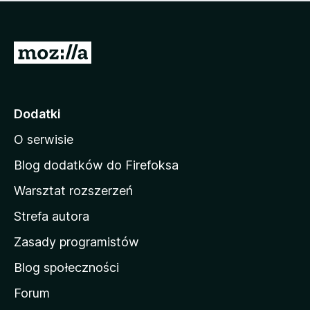
m
c
n
a
z
j
e
e
S
o
s
c
t
z
e
r
c
n
z
o
Dodatki
e
n
o
O serwisie
a
c
d
e
Blog dodatków do Firefoksa
n
o
Warsztat rozszerzeń
m
Strefa autora
o
w
Zasady programistów
a
Blog społeczności
M
o
Forum