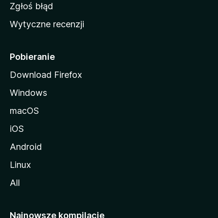
z
Zgłoś błąd
i
Wytyczne recenzji
l
l
i
Pobieranie
Download Firefox
Windows
macOS
iOS
Android
Linux
All
Najnowsze kompilacje