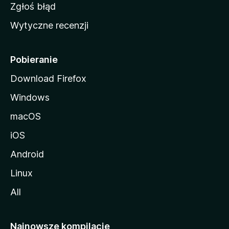
z
Zgłoś błąd
i
Wytyczne recenzji
l
l
i
Pobieranie
Download Firefox
Windows
macOS
iOS
Android
Linux
All
Najnowsze kompilacje