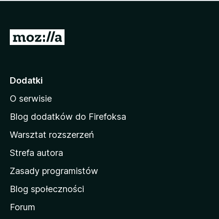
m
c
n
a
z
j
e
e
S
o
s
c
t
z
e
r
c
n
z
o
Dodatki
e
n
o
O serwisie
a
c
d
e
Blog dodatków do Firefoksa
n
o
Warsztat rozszerzeń
m
Strefa autora
o
w
Zasady programistów
a
Blog społeczności
M
o
Forum