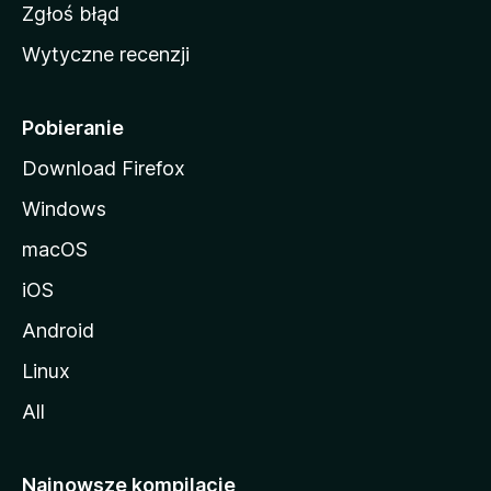
z
Zgłoś błąd
i
Wytyczne recenzji
l
l
i
Pobieranie
Download Firefox
Windows
macOS
iOS
Android
Linux
All
Najnowsze kompilacje