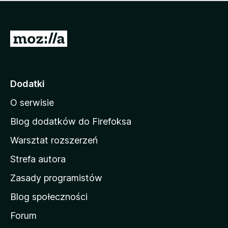
m
c
n
a
z
j
e
e
S
o
s
c
t
z
e
r
c
n
z
o
Dodatki
e
n
o
O serwisie
a
c
d
e
Blog dodatków do Firefoksa
n
o
Warsztat rozszerzeń
m
Strefa autora
o
w
Zasady programistów
a
Blog społeczności
M
o
Forum