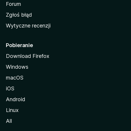
o
Forum
z
Zgłoś błąd
i
Wytyczne recenzji
l
l
i
Pobieranie
Download Firefox
Windows
macOS
iOS
Android
Linux
All