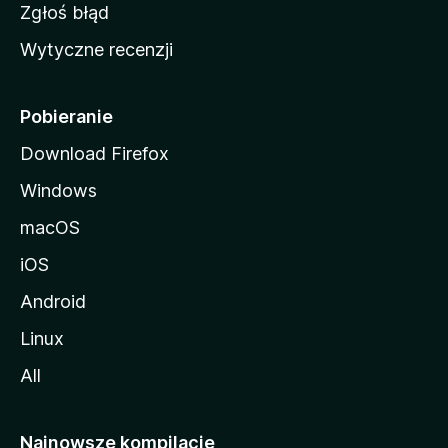
z
Zgłoś błąd
i
Wytyczne recenzji
l
l
i
Pobieranie
Download Firefox
Windows
macOS
iOS
Android
Linux
All
Najnowsze kompilacje