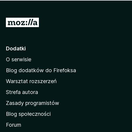
m
c
n
a
z
j
e
e
S
o
s
c
t
z
e
r
c
n
z
o
Dodatki
e
n
o
O serwisie
a
c
d
e
Blog dodatków do Firefoksa
n
o
Warsztat rozszerzeń
m
Strefa autora
o
w
Zasady programistów
a
Blog społeczności
M
o
Forum