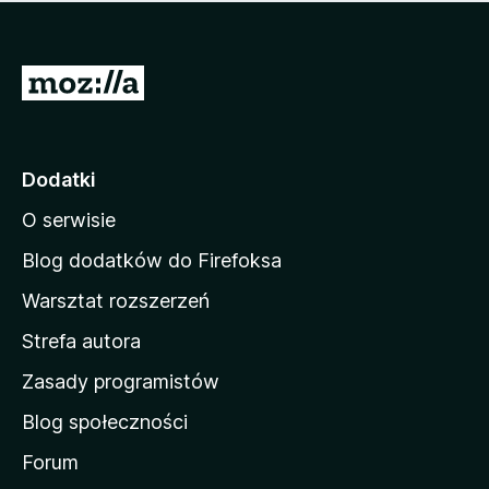
m
c
n
a
z
j
e
e
S
o
s
c
t
z
e
r
c
n
z
o
Dodatki
e
n
o
O serwisie
a
c
d
e
Blog dodatków do Firefoksa
n
o
Warsztat rozszerzeń
m
Strefa autora
o
w
Zasady programistów
a
Blog społeczności
M
o
Forum