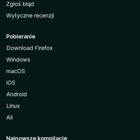
z
Zgłoś błąd
i
Wytyczne recenzji
l
l
i
Pobieranie
Download Firefox
Windows
macOS
iOS
Android
Linux
All
Najnowsze kompilacje