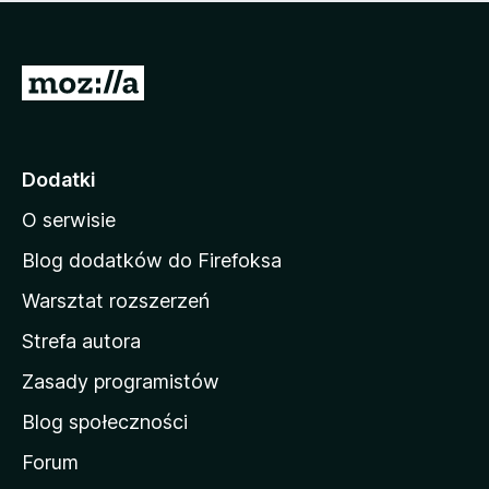
m
c
n
a
z
j
e
e
S
o
s
c
t
z
e
r
c
n
z
o
Dodatki
e
n
o
O serwisie
a
c
d
e
Blog dodatków do Firefoksa
n
o
Warsztat rozszerzeń
m
Strefa autora
o
w
Zasady programistów
a
Blog społeczności
M
o
Forum