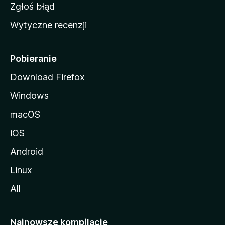
z
Zgłoś błąd
i
Wytyczne recenzji
l
l
i
Pobieranie
Download Firefox
Windows
macOS
iOS
Android
Linux
All
Najnowsze kompilacje