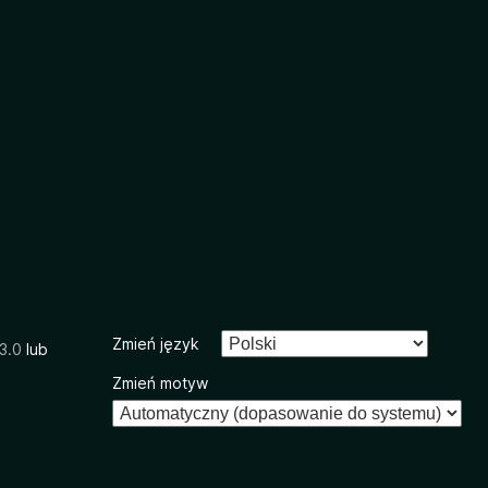
Zmień język
3.0
lub
Zmień motyw