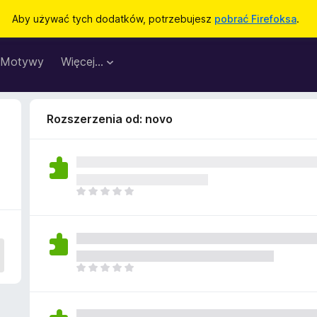
Aby używać tych dodatków, potrzebujesz
pobrać Firefoksa
.
Motywy
Więcej…
Rozszerzenia od: novo
N
i
e
m
a
j
N
e
i
s
e
z
m