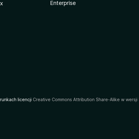
Enterprise
ux
arunkach licencji
Creative Commons Attribution Share-Alike w wersji 