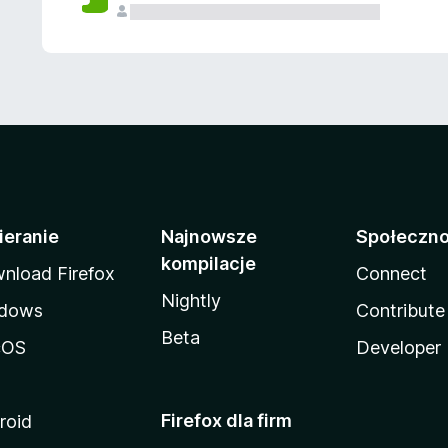
ieranie
Najnowsze
Społeczn
kompilacje
nload Firefox
Connect
Nightly
dows
Contribute
Beta
cOS
Developer
Firefox dla firm
roid