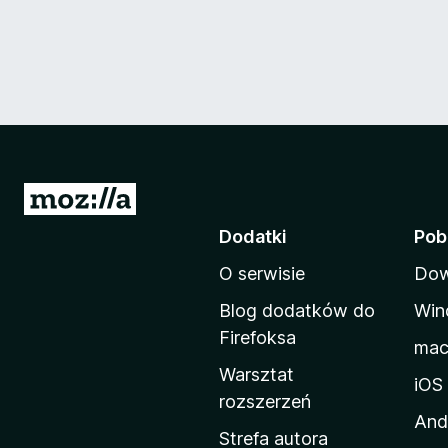
S
t
Dodatki
Pob
r
O serwisie
Dow
o
n
Blog dodatków do
Win
a
Firefoksa
ma
d
Warsztat
o
iOS
rozszerzeń
m
And
o
Strefa autora