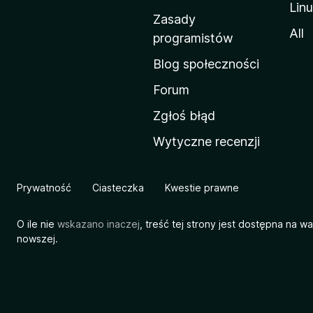
Lin
w
Zasady
a
All
programistów
M
Blog społeczności
o
z
Forum
i
Zgłoś błąd
l
Wytyczne recenzji
l
i
Prywatność
Ciasteczka
Kwestie prawne
O ile nie
wskazano inaczej
, treść tej strony jest dostępna na w
nowszej.