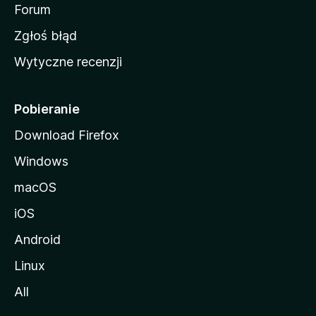
o
Forum
z
Zgłoś błąd
i
Wytyczne recenzji
l
l
i
Pobieranie
Download Firefox
Windows
macOS
iOS
Android
Linux
All