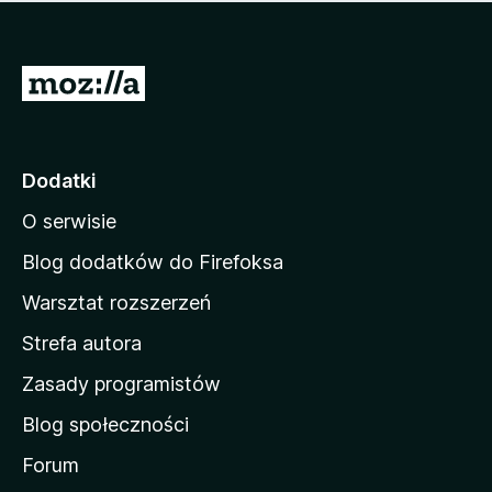
m
c
n
a
z
j
e
e
S
o
s
c
t
z
e
r
c
n
z
o
Dodatki
e
n
o
O serwisie
a
c
d
e
Blog dodatków do Firefoksa
n
o
Warsztat rozszerzeń
m
Strefa autora
o
w
Zasady programistów
a
Blog społeczności
M
o
Forum