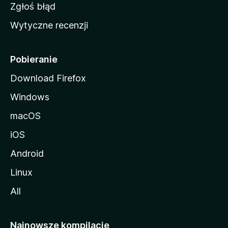
z
Zgłoś błąd
i
Wytyczne recenzji
l
l
i
Pobieranie
Download Firefox
Windows
macOS
iOS
Android
Linux
All
Najnowsze kompilacje