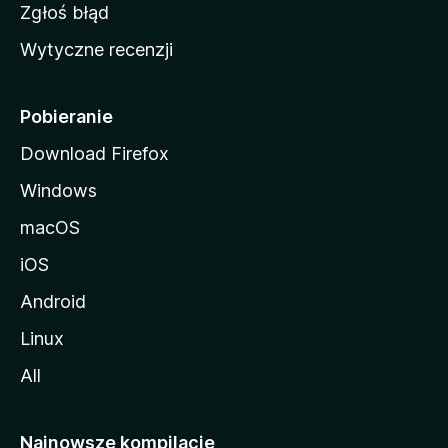
z
Zgłoś błąd
i
Wytyczne recenzji
l
l
i
Pobieranie
Download Firefox
Windows
macOS
iOS
Android
Linux
All
Najnowsze kompilacje