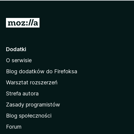
m
c
n
a
z
j
e
e
S
o
s
c
t
z
e
r
c
n
z
o
Dodatki
e
n
o
O serwisie
a
c
d
e
Blog dodatków do Firefoksa
n
o
Warsztat rozszerzeń
m
Strefa autora
o
w
Zasady programistów
a
Blog społeczności
M
o
Forum