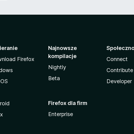
ieranie
Najnowsze
Społeczn
kompilacje
nload Firefox
Connect
Nightly
dows
Contribute
Beta
cOS
Developer
Firefox dla firm
roid
Enterprise
ux