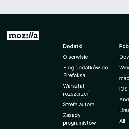
a
r
k
i
F
S
i
t
Dodatki
Pob
r
r
e
O serwisie
Dow
o
f
n
o
Blog dodatków do
Win
a
x
Firefoksa
ma
d
Warsztat
o
iOS
rozszerzeń
m
And
o
Strefa autora
Lin
w
Zasady
a
All
programistów
M