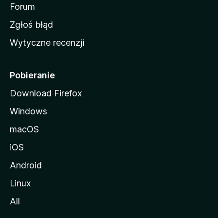
o
Forum
z
Zgłoś błąd
i
Wytyczne recenzji
l
l
i
Pobieranie
Download Firefox
Windows
macOS
iOS
Android
Linux
All