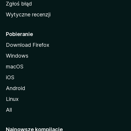
z
Zgłoś błąd
i
Wytyczne recenzji
l
l
i
Pobieranie
Download Firefox
Windows
macOS
iOS
Android
Linux
All
Najnowsze kompilacje