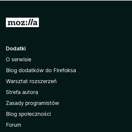
m
c
n
a
z
j
e
e
S
o
s
c
t
z
e
r
c
n
z
o
Dodatki
e
n
o
O serwisie
a
c
d
e
Blog dodatków do Firefoksa
n
o
Warsztat rozszerzeń
m
Strefa autora
o
w
Zasady programistów
a
Blog społeczności
M
o
Forum