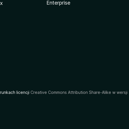
Enterprise
ux
arunkach licencji
Creative Commons Attribution Share-Alike w wersji 