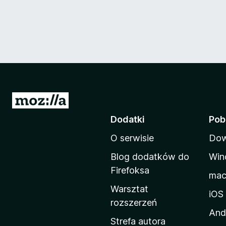
S
t
Dodatki
Pob
r
O serwisie
Dow
o
n
Blog dodatków do
Win
a
Firefoksa
ma
d
Warsztat
o
iOS
rozszerzeń
m
And
o
Strefa autora