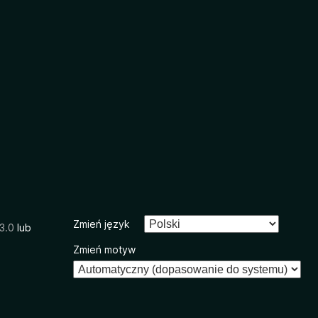
Zmień język
3.0
lub
Zmień motyw