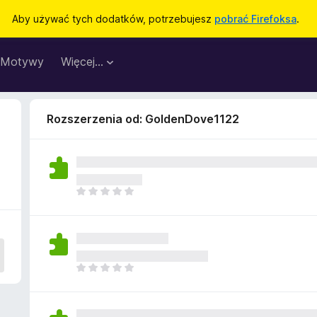
Aby używać tych dodatków, potrzebujesz
pobrać Firefoksa
.
Motywy
Więcej…
Rozszerzenia od: GoldenDove1122
N
i
e
m
a
j
N
e
i
s
e
z
m