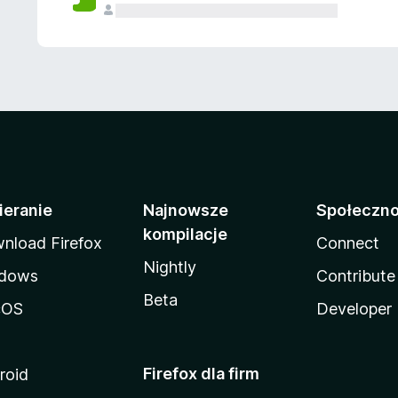
ieranie
Najnowsze
Społeczn
kompilacje
nload Firefox
Connect
Nightly
dows
Contribute
Beta
cOS
Developer
Firefox dla firm
roid