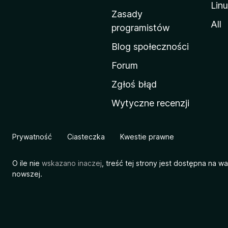
Lin
w
Zasady
a
All
programistów
M
Blog społeczności
o
z
Forum
i
Zgłoś błąd
l
Wytyczne recenzji
l
i
Prywatność
Ciasteczka
Kwestie prawne
O ile nie
wskazano inaczej
, treść tej strony jest dostępna na w
nowszej.