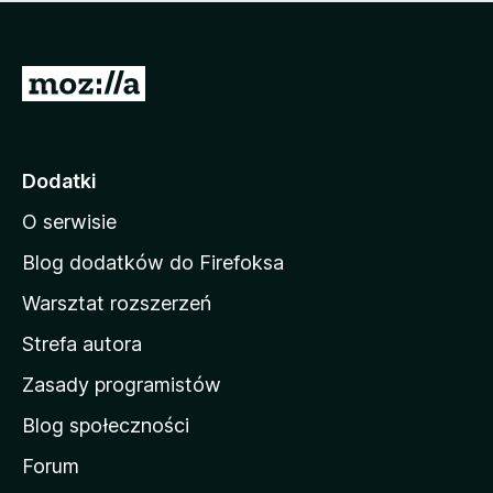
m
c
n
a
z
j
e
e
S
o
s
c
t
z
e
r
c
n
z
o
Dodatki
e
n
o
O serwisie
a
c
d
e
Blog dodatków do Firefoksa
n
o
Warsztat rozszerzeń
m
Strefa autora
o
w
Zasady programistów
a
Blog społeczności
M
o
Forum