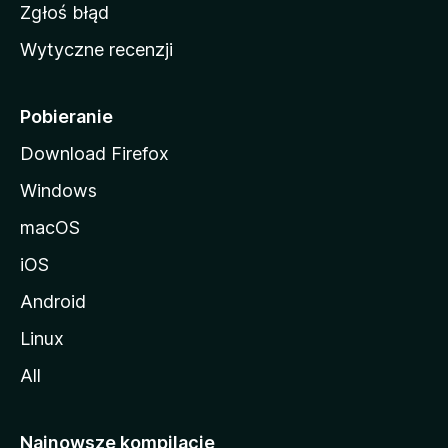
z
Zgłoś błąd
i
Wytyczne recenzji
l
l
i
Pobieranie
Download Firefox
Windows
macOS
iOS
Android
Linux
All
Najnowsze kompilacje