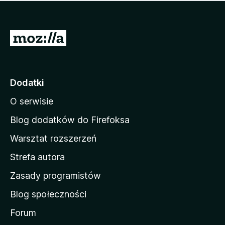
m
c
n
a
z
j
e
e
S
o
s
c
t
z
e
r
c
n
z
o
Dodatki
e
n
o
O serwisie
a
c
d
e
Blog dodatków do Firefoksa
n
o
Warsztat rozszerzeń
m
Strefa autora
o
w
Zasady programistów
a
Blog społeczności
M
o
Forum