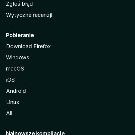
z
Zgłoś błąd
i
Wytyczne recenzji
l
l
i
Pobieranie
Download Firefox
Windows
macOS
iOS
Android
Linux
All
Najnowsze kompilacje