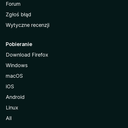
o
Forum
z
Zgłoś błąd
i
Wytyczne recenzji
l
l
i
Pobieranie
Download Firefox
Windows
macOS
iOS
Android
Linux
All