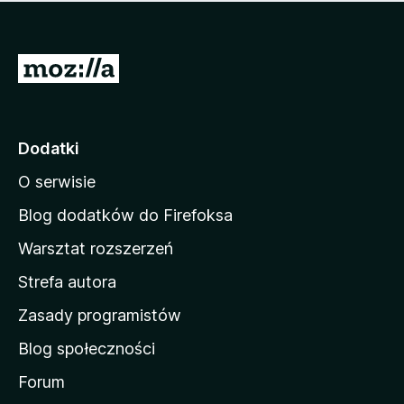
m
c
n
a
z
j
e
e
S
o
s
c
t
z
e
r
c
n
z
o
Dodatki
e
n
o
O serwisie
a
c
d
e
Blog dodatków do Firefoksa
n
o
Warsztat rozszerzeń
m
Strefa autora
o
w
Zasady programistów
a
Blog społeczności
M
o
Forum