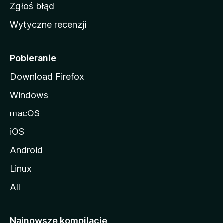
z
Zgłoś błąd
i
Wytyczne recenzji
l
l
i
Pobieranie
Download Firefox
Windows
macOS
iOS
Android
Linux
All
Najnowsze kompilacje