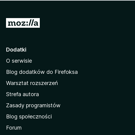
m
c
n
a
z
j
e
e
S
o
s
c
t
z
e
r
c
n
z
o
Dodatki
e
n
o
O serwisie
a
c
d
e
Blog dodatków do Firefoksa
n
o
Warsztat rozszerzeń
m
Strefa autora
o
w
Zasady programistów
a
Blog społeczności
M
o
Forum