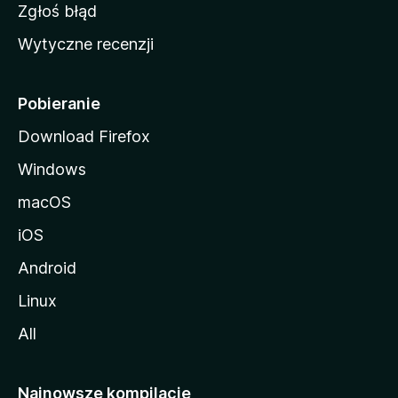
z
Zgłoś błąd
i
Wytyczne recenzji
l
l
i
Pobieranie
Download Firefox
Windows
macOS
iOS
Android
Linux
All
Najnowsze kompilacje