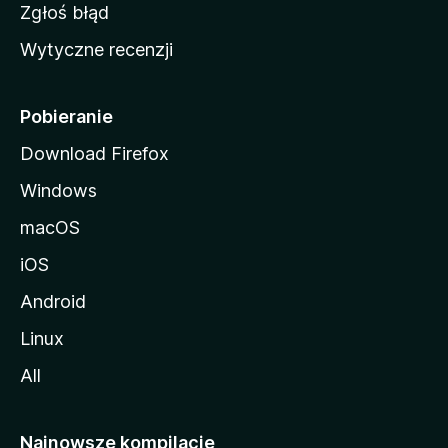
z
Zgłoś błąd
i
Wytyczne recenzji
l
l
i
Pobieranie
Download Firefox
Windows
macOS
iOS
Android
Linux
All
Najnowsze kompilacje