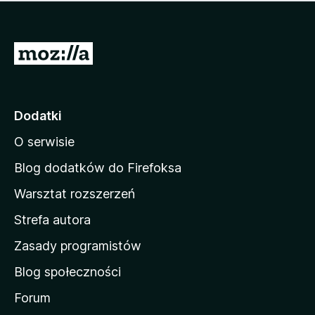
m
c
n
a
z
j
e
e
S
o
s
c
t
z
e
r
c
n
z
o
Dodatki
e
n
o
O serwisie
a
c
d
e
Blog dodatków do Firefoksa
n
o
Warsztat rozszerzeń
m
Strefa autora
o
w
Zasady programistów
a
Blog społeczności
M
o
Forum