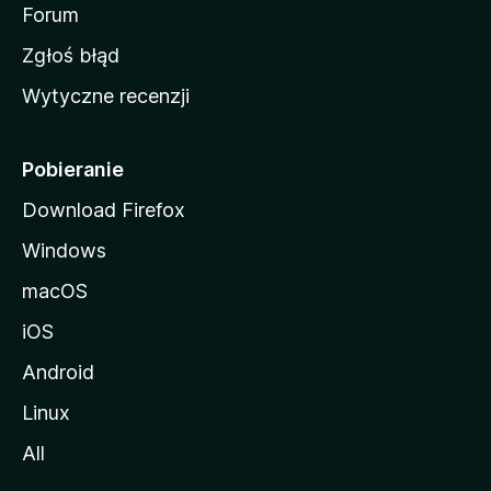
o
Forum
z
Zgłoś błąd
i
Wytyczne recenzji
l
l
i
Pobieranie
Download Firefox
Windows
macOS
iOS
Android
Linux
All