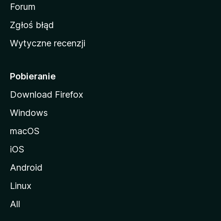
o
Forum
z
Zgłoś błąd
i
Wytyczne recenzji
l
l
i
Pobieranie
Download Firefox
Windows
macOS
iOS
Android
Linux
All