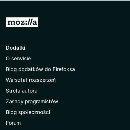
m
c
n
a
z
j
e
e
S
o
s
c
t
z
e
r
c
n
z
o
Dodatki
e
n
o
O serwisie
a
c
d
e
Blog dodatków do Firefoksa
n
o
Warsztat rozszerzeń
m
Strefa autora
o
w
Zasady programistów
a
Blog społeczności
M
o
Forum