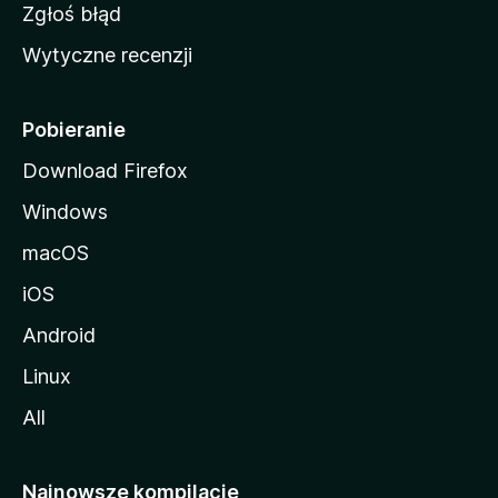
z
Zgłoś błąd
i
Wytyczne recenzji
l
l
i
Pobieranie
Download Firefox
Windows
macOS
iOS
Android
Linux
All
Najnowsze kompilacje