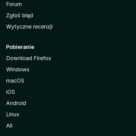
o
Forum
z
Zgłoś błąd
i
Wytyczne recenzji
l
l
i
Pobieranie
Download Firefox
Windows
macOS
iOS
Android
Linux
All