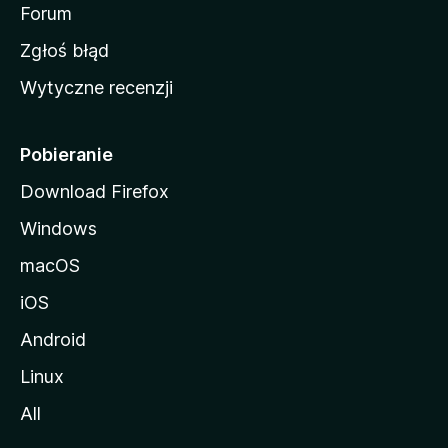
o
Forum
z
Zgłoś błąd
i
Wytyczne recenzji
l
l
i
Pobieranie
Download Firefox
Windows
macOS
iOS
Android
Linux
All