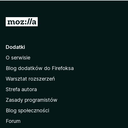
m
c
n
a
z
j
e
e
S
o
s
c
t
z
e
r
c
n
z
o
Dodatki
e
n
o
O serwisie
a
c
d
e
Blog dodatków do Firefoksa
n
o
Warsztat rozszerzeń
m
Strefa autora
o
w
Zasady programistów
a
Blog społeczności
M
o
Forum