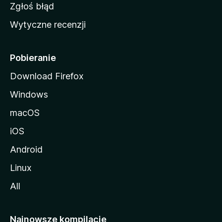
z
Zgłoś błąd
i
Wytyczne recenzji
l
l
i
Pobieranie
Download Firefox
Windows
macOS
iOS
Android
Linux
All
Najnowsze kompilacje