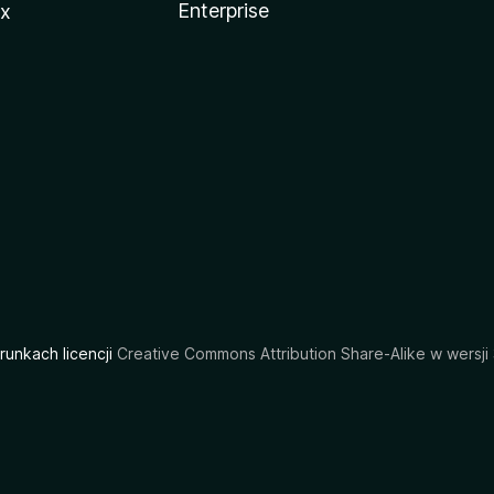
Enterprise
ux
arunkach licencji
Creative Commons Attribution Share-Alike w wersji 