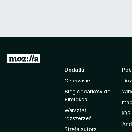
S
t
Dodatki
Pob
r
O serwisie
Dow
o
n
Blog dodatków do
Win
a
Firefoksa
ma
d
Warsztat
o
iOS
rozszerzeń
m
And
o
Strefa autora