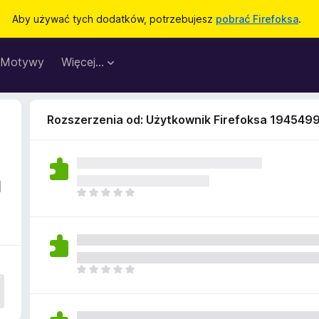
Aby używać tych dodatków, potrzebujesz
pobrać Firefoksa
.
Motywy
Więcej…
Rozszerzenia od: Użytkownik Firefoksa 194549
a
N
i
e
m
a
j
N
e
i
s
e
z
m