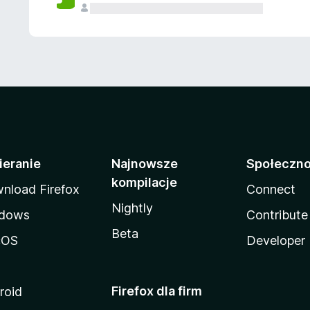
ieranie
Najnowsze
Społeczn
kompilacje
nload Firefox
Connect
Nightly
dows
Contribute
Beta
cOS
Developer
Firefox dla firm
roid