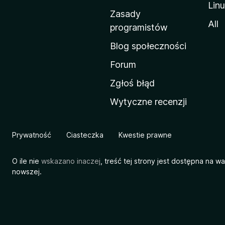
Lin
w
Zasady
a
All
programistów
M
Blog społeczności
o
z
Forum
i
Zgłoś błąd
l
Wytyczne recenzji
l
i
Prywatność
Ciasteczka
Kwestie prawne
O ile nie
wskazano inaczej
, treść tej strony jest dostępna na w
nowszej.