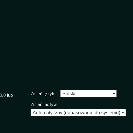
Zmień język
3.0
lub
Zmień motyw