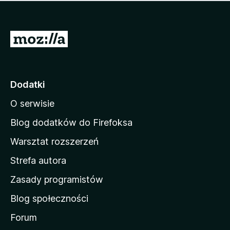
m
c
n
a
z
j
e
e
S
o
s
c
t
z
e
r
c
n
z
o
Dodatki
e
n
o
O serwisie
a
c
d
e
Blog dodatków do Firefoksa
n
o
Warsztat rozszerzeń
m
Strefa autora
o
w
Zasady programistów
a
Blog społeczności
M
o
Forum