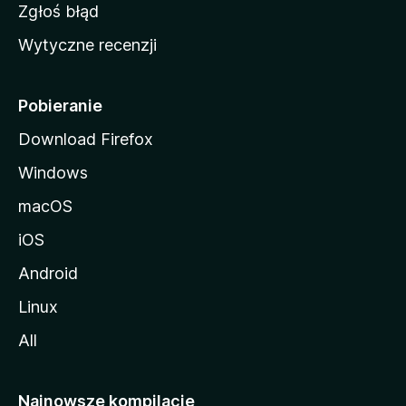
z
Zgłoś błąd
i
Wytyczne recenzji
l
l
i
Pobieranie
Download Firefox
Windows
macOS
iOS
Android
Linux
All
Najnowsze kompilacje