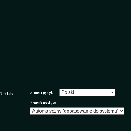
Zmień język
3.0
lub
Zmień motyw