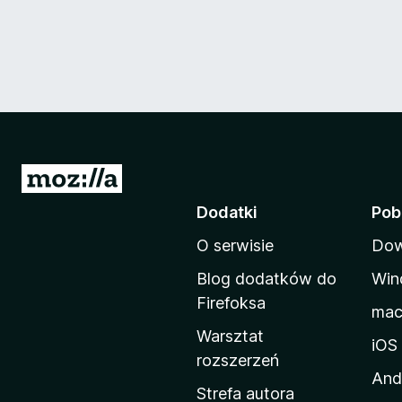
S
t
Dodatki
Pob
r
O serwisie
Dow
o
n
Blog dodatków do
Win
a
Firefoksa
ma
d
Warsztat
o
iOS
rozszerzeń
m
And
o
Strefa autora