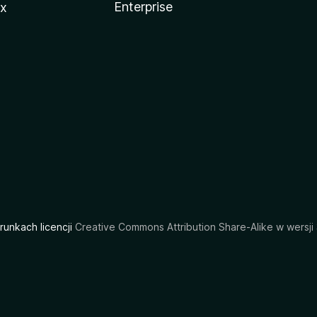
Enterprise
ux
arunkach licencji
Creative Commons Attribution Share-Alike w wersji 