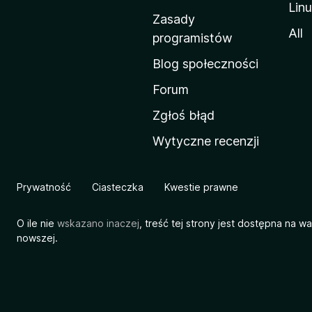
Lin
w
Zasady
a
All
programistów
M
Blog społeczności
o
z
Forum
i
Zgłoś błąd
l
Wytyczne recenzji
l
i
Prywatność
Ciasteczka
Kwestie prawne
O ile nie
wskazano inaczej
, treść tej strony jest dostępna na w
nowszej.