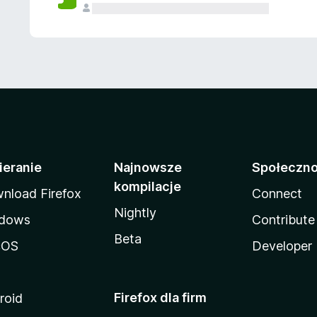
ieranie
Najnowsze
Społeczn
kompilacje
nload Firefox
Connect
Nightly
dows
Contribute
Beta
cOS
Developer
Firefox dla firm
roid