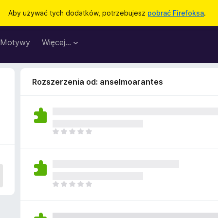
Aby używać tych dodatków, potrzebujesz
pobrać Firefoksa
.
Motywy
Więcej…
Rozszerzenia od: anselmoarantes
N
i
e
m
a
j
N
e
i
s
e
z
m