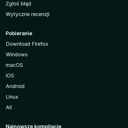
z
Zgłoś błąd
i
Wytyczne recenzji
l
l
i
Pobieranie
Download Firefox
Windows
macOS
iOS
Android
Linux
All
Najnowsze kompilacje