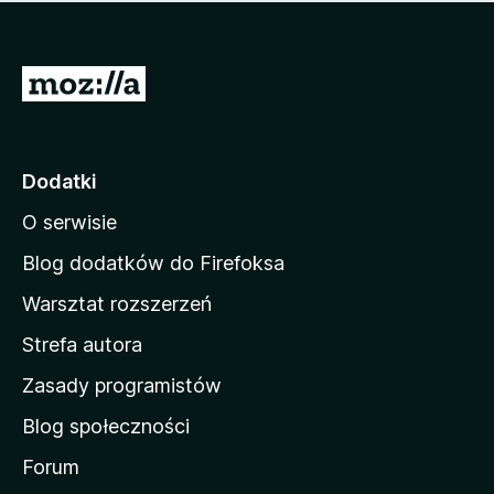
m
c
n
a
z
j
e
e
S
o
s
c
t
z
e
r
c
n
z
o
Dodatki
e
n
o
O serwisie
a
c
d
e
Blog dodatków do Firefoksa
n
o
Warsztat rozszerzeń
m
Strefa autora
o
w
Zasady programistów
a
Blog społeczności
M
o
Forum