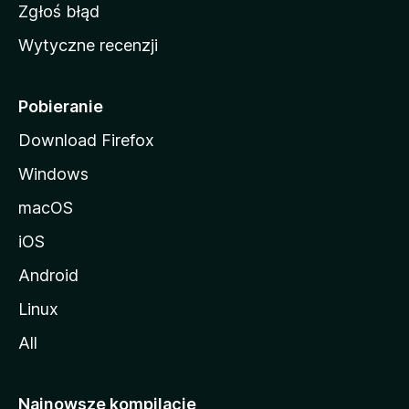
z
Zgłoś błąd
i
Wytyczne recenzji
l
l
i
Pobieranie
Download Firefox
Windows
macOS
iOS
Android
Linux
All
Najnowsze kompilacje