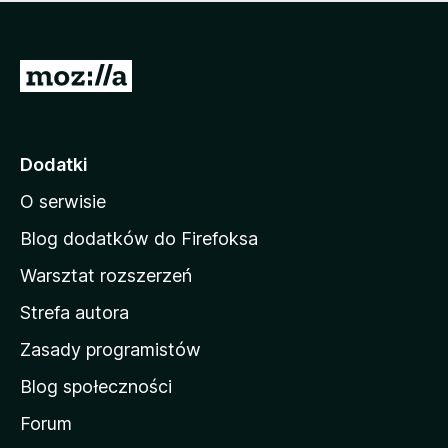
m
c
n
a
z
j
e
e
S
o
s
c
t
z
e
r
c
n
z
o
Dodatki
e
n
o
O serwisie
a
c
d
e
Blog dodatków do Firefoksa
n
o
Warsztat rozszerzeń
m
Strefa autora
o
w
Zasady programistów
a
Blog społeczności
M
o
Forum