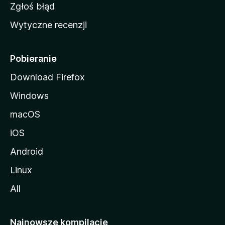
z
Zgłoś błąd
i
Wytyczne recenzji
l
l
i
Pobieranie
Download Firefox
Windows
macOS
iOS
Android
Linux
All
Najnowsze kompilacje