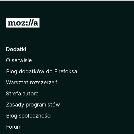
m
c
n
a
z
j
e
e
S
o
s
c
t
z
e
r
c
n
z
o
Dodatki
e
n
o
O serwisie
a
c
d
e
Blog dodatków do Firefoksa
n
o
Warsztat rozszerzeń
m
Strefa autora
o
w
Zasady programistów
a
Blog społeczności
M
o
Forum