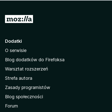
m
c
n
a
z
j
e
e
S
o
s
c
t
z
e
r
c
n
z
o
Dodatki
e
n
o
O serwisie
a
c
d
e
Blog dodatków do Firefoksa
n
o
Warsztat rozszerzeń
m
Strefa autora
o
w
Zasady programistów
a
Blog społeczności
M
o
Forum