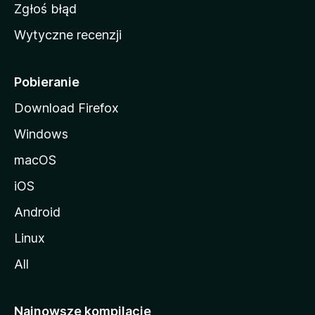
z
Zgłoś błąd
i
Wytyczne recenzji
l
l
i
Pobieranie
Download Firefox
Windows
macOS
iOS
Android
Linux
All
Najnowsze kompilacje