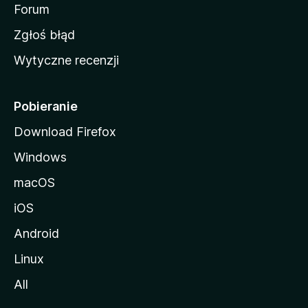
o
Forum
z
Zgłoś błąd
i
Wytyczne recenzji
l
l
i
Pobieranie
Download Firefox
Windows
macOS
iOS
Android
Linux
All