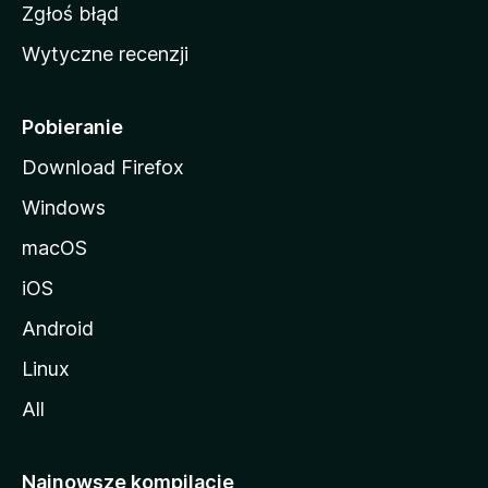
z
Zgłoś błąd
i
Wytyczne recenzji
l
l
i
Pobieranie
Download Firefox
Windows
macOS
iOS
Android
Linux
All
Najnowsze kompilacje