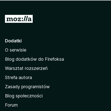
m
c
n
a
z
j
e
e
S
o
s
c
t
z
e
r
c
n
z
o
Dodatki
e
n
o
O serwisie
a
c
d
e
Blog dodatków do Firefoksa
n
o
Warsztat rozszerzeń
m
Strefa autora
o
w
Zasady programistów
a
Blog społeczności
M
o
Forum