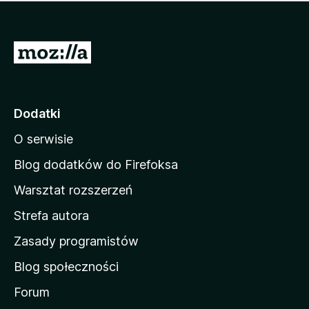
m
c
n
a
z
j
e
e
S
o
s
c
t
z
e
r
c
n
z
o
Dodatki
e
n
o
O serwisie
a
c
d
e
Blog dodatków do Firefoksa
n
o
Warsztat rozszerzeń
m
Strefa autora
o
w
Zasady programistów
a
Blog społeczności
M
o
Forum