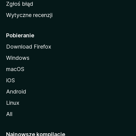
z
Zgłoś błąd
i
Wytyczne recenzji
l
l
i
Pobieranie
Download Firefox
Windows
macOS
iOS
Android
Linux
All
Najnowsze kompilacje