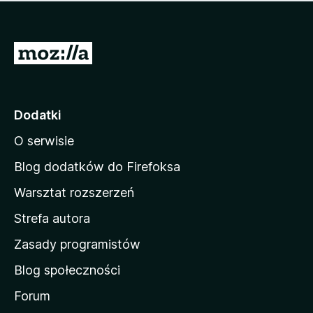
m
c
n
a
z
j
e
e
S
o
s
c
t
z
e
r
c
n
z
o
Dodatki
e
n
o
O serwisie
a
c
d
e
Blog dodatków do Firefoksa
n
o
Warsztat rozszerzeń
m
Strefa autora
o
w
Zasady programistów
a
Blog społeczności
M
o
Forum