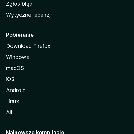
z
Zgłoś błąd
i
Wytyczne recenzji
l
l
i
Pobieranie
Download Firefox
Windows
macOS
iOS
Android
Linux
All
Najnowsze kompilacje