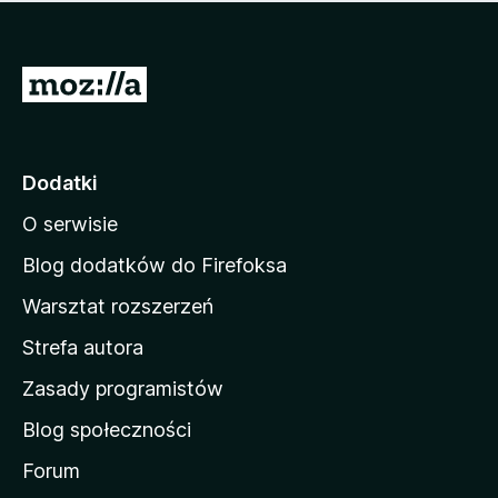
m
c
n
a
z
j
e
e
S
o
s
c
t
z
e
r
c
n
z
o
Dodatki
e
n
o
O serwisie
a
c
d
e
Blog dodatków do Firefoksa
n
o
Warsztat rozszerzeń
m
Strefa autora
o
w
Zasady programistów
a
Blog społeczności
M
o
Forum