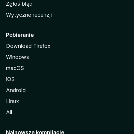
z
Zgłoś błąd
i
Wytyczne recenzji
l
l
i
Pobieranie
Download Firefox
Windows
macOS
iOS
Android
Linux
All
Najnowsze kompilacje